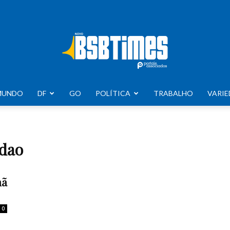
MUNDO
DF
GO
POLÍTICA
TRABALHO
VARIE
BSB
adao
Times
hã
0