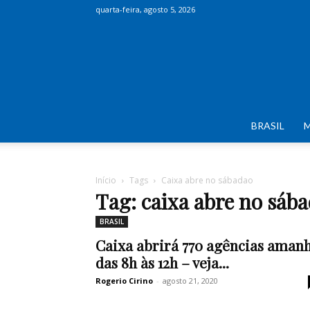
quarta-feira, agosto 5, 2026
BRASIL
Início
Tags
Caixa abre no sábadao
Tag: caixa abre no sáb
BRASIL
Caixa abrirá 770 agências aman
das 8h às 12h – veja...
Rogerio Cirino
-
agosto 21, 2020