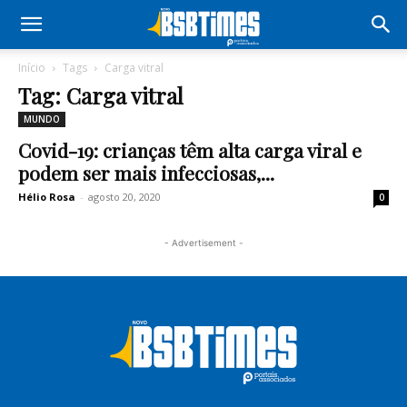
Início
Tags
Carga vitral
Tag: Carga vitral
MUNDO
Covid-19: crianças têm alta carga viral e
podem ser mais infecciosas,...
Hélio Rosa
-
agosto 20, 2020
0
- Advertisement -