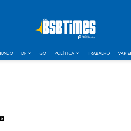
MUNDO
DF
GO
POLÍTICA
TRABALHO
VARIE
BSB
Times
0