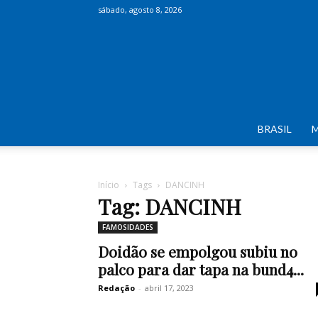
sábado, agosto 8, 2026
BRASIL
Início
Tags
DANCINH
Tag: DANCINH
FAMOSIDADES
Doidão se empolgou subiu no
palco para dar tapa na bund4...
Redação
-
abril 17, 2023