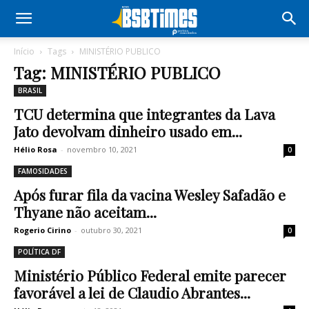
Início
Tags
MINISTÉRIO PUBLICO
Tag: MINISTÉRIO PUBLICO
BRASIL
TCU determina que integrantes da Lava
Jato devolvam dinheiro usado em...
Hélio Rosa
-
novembro 10, 2021
0
FAMOSIDADES
Após furar fila da vacina Wesley Safadão e
Thyane não aceitam...
Rogerio Cirino
-
outubro 30, 2021
0
POLÍTICA DF
Ministério Público Federal emite parecer
favorável a lei de Claudio Abrantes...