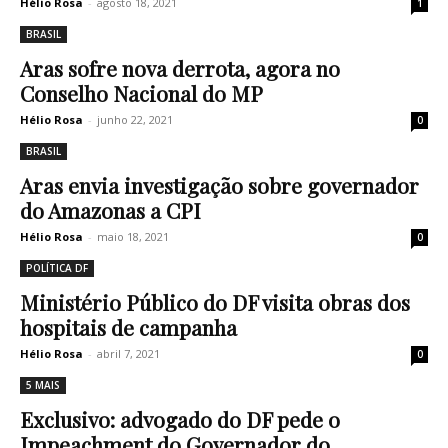
Hélio Rosa
-
agosto 18, 2021
1
BRASIL
Aras sofre nova derrota, agora no
Conselho Nacional do MP
Hélio Rosa
-
junho 22, 2021
0
BRASIL
Aras envia investigação sobre governador
do Amazonas a CPI
Hélio Rosa
-
maio 18, 2021
0
POLÍTICA DF
Ministério Público do DF visita obras dos
hospitais de campanha
Hélio Rosa
-
abril 7, 2021
0
5 MAIS
Exclusivo: advogado do DF pede o
Impeachment do Governador do