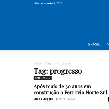
sábado, agosto 8, 2026
BRASIL
Início
Tags
Progresso
Tag: progresso
VARIEDADES
Após mais de 30 anos em
construção a Ferrovia Norte Sul..
Lucas Lieggio
-
janeiro 13, 2021