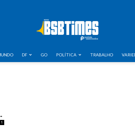
MUNDO
DF
GO
POLÍTICA
TRABALHO
VARIE
BSB
Times
.
1