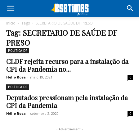
Início
Tags
SECRETARIO DE SAÚDE DF PRESO
Tag: SECRETARIO DE SAÚDE DF
PRESO
POLÍTICA DF
CLDF rejeita recurso para a instalação da
CPI da Pandemia no...
Hélio Rosa
-
maio 19, 2021
0
POLÍTICA DF
Deputados pressionam pela instalação da
CPI da Pandemia
Hélio Rosa
-
setembro 2, 2020
0
- Advertisement -