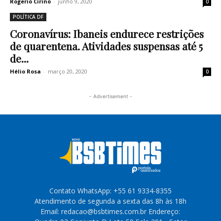
Rogerio Cirino
-
junho 9, 2020
0
POLÍTICA DF
Coronavírus: Ibaneis endurece restrições
de quarentena. Atividades suspensas até 5
de...
Hélio Rosa
-
março 20, 2020
0
- Advertisement -
Contato WhatsApp: +55 61 9334-8355
Atendimento de segunda a sexta das 8h às 18h
Email: redacao@bsbtimes.com.br Endereço: