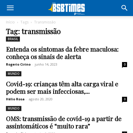
Início
Tags
Transmissão
Tag: transmissão
BRASIL
Entenda os sintomas da febre maculosa:
conheça os sinais de alerta
Rogerio Cirino
-
junho 14, 2023
0
MUNDO
Covid-19: crianças têm alta carga viral e
podem ser mais infecciosas,...
Hélio Rosa
-
agosto 20, 2020
0
MUNDO
OMS: transmissão de covid-19 a partir de
assintomáticos é “muito rara”