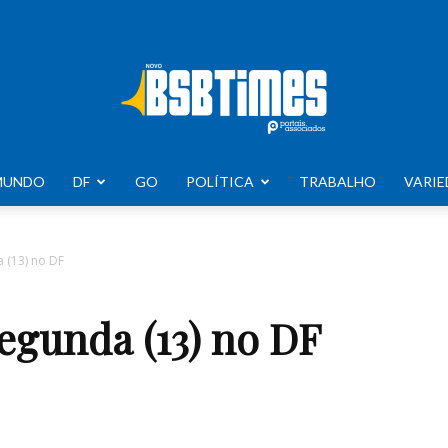
MUNDO
DF
GO
POLÍTICA
TRABALHO
VARIE
BSB
 (13) no DF
segunda (13) no DF
Times