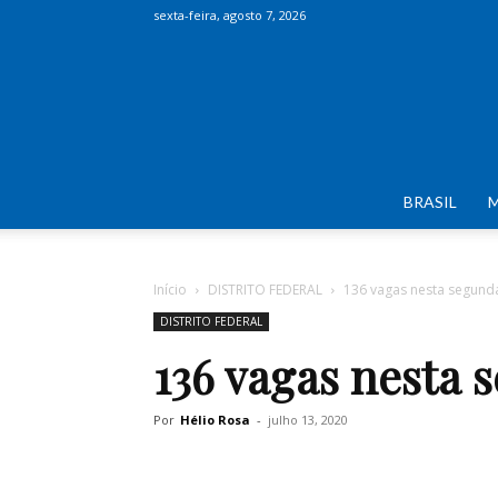
sexta-feira, agosto 7, 2026
BRASIL
Início
DISTRITO FEDERAL
136 vagas nesta segunda
DISTRITO FEDERAL
136 vagas nesta 
Por
Hélio Rosa
-
julho 13, 2020