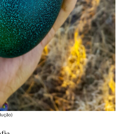
dução)
fia