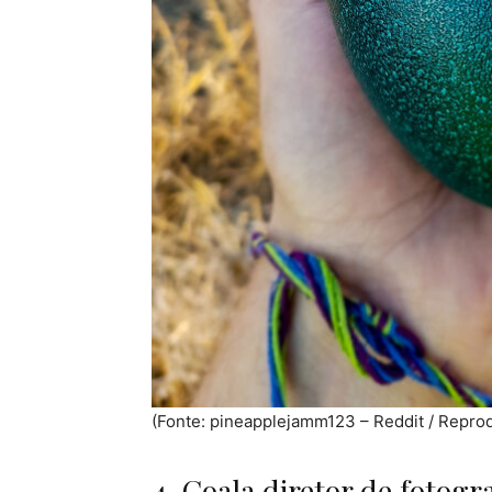
(Fonte: pineapplejamm123 – Reddit / Repro
4. Coala diretor de fotogra