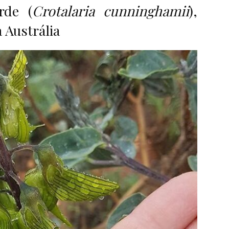
rde (
Crotalaria cunninghamii
),
a Austrália