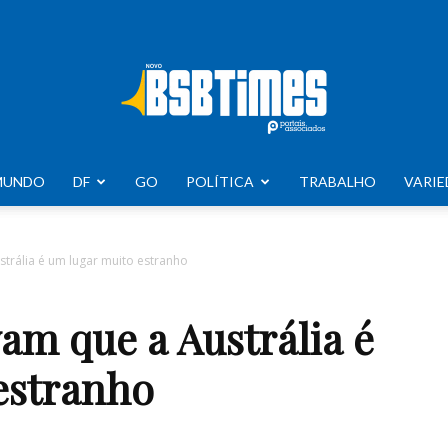
MUNDO
DF
GO
POLÍTICA
TRABALHO
VARIE
BSB
trália é um lugar muito estranho
vam que a Austrália é
Times
estranho