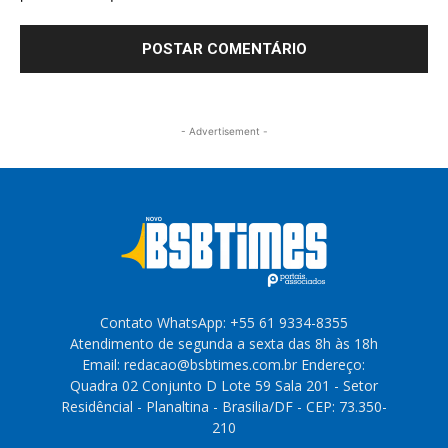
- Advertisement -
Contato WhatsApp: +55 61 9334-8355
Atendimento de segunda a sexta das 8h às 18h
Email: redacao@bsbtimes.com.br Endereço:
Quadra 02 Conjunto D Lote 59 Sala 201 - Setor
Residêncial - Planaltina - Brasilia/DF - CEP: 73.350-
210