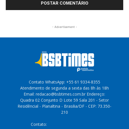
- Advertisement -
Contato WhatsApp: +55 61 9334-8355
Atendimento de segunda a sexta das 8h às 18h
Email: redacao@bsbtimes.com.br Endereço:
Quadra 02 Conjunto D Lote 59 Sala 201 - Setor
Residêncial - Planaltina - Brasilia/DF - CEP: 73.350-
210
Contato:
redacao@bsbtimes.com.br