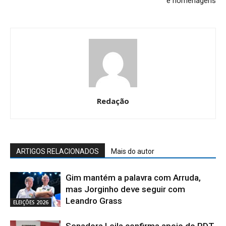
e homenagens
Redação
ARTIGOS RELACIONADOS
Mais do autor
Gim mantém a palavra com Arruda,
mas Jorginho deve seguir com
Leandro Grass
ELEIÇÕES 2026
Senadora Leila confirma apoio do PDT