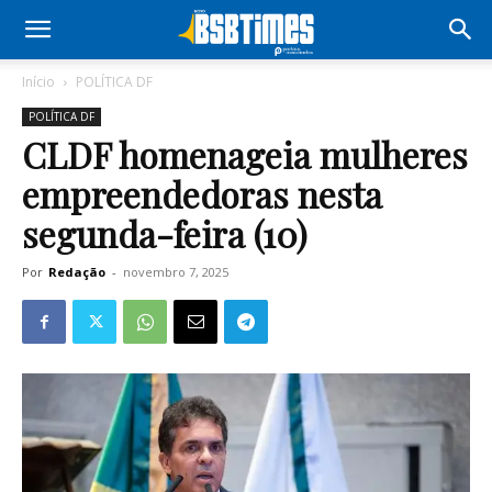
Início
POLÍTICA DF
POLÍTICA DF
CLDF homenageia mulheres
empreendedoras nesta
segunda-feira (10)
Por
Redação
-
novembro 7, 2025