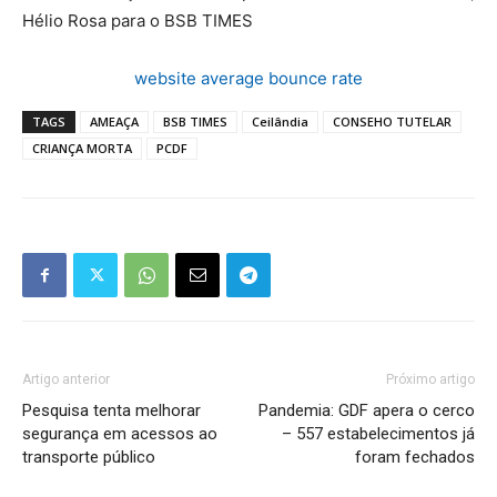
Hélio Rosa para o BSB TIMES
website average bounce rate
TAGS
AMEAÇA
BSB TIMES
Ceilândia
CONSEHO TUTELAR
CRIANÇA MORTA
PCDF
Artigo anterior
Próximo artigo
Pesquisa tenta melhorar
Pandemia: GDF apera o cerco
segurança em acessos ao
– 557 estabelecimentos já
transporte público
foram fechados