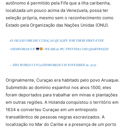
autônomo é permitido pela Fifa que a ilha caribenha,
localizada um pouco acima da Venezuela, possa ter
seleção própria, mesmo sem o reconhecimento como
Estado pela Organização das Nações Unidas (ONU).
AN ISLAND DREAM! CURAÇAO QUALIFY FOR THEIR FIRST-EVER
#FIFAWORLDCUP
.
#WEARE26
PIC.TWITTER.COM/QXSBTBNJZH
— FIFA WORLD CUP (@FIFAWORLDCUP)
NOVEMBER 19, 2025
Originalmente, Curaçao era habitado pelo povo Aruaque.
Submetido ao domínio espanhol nos anos 1500, eles
foram deportados para trabalhar em minas e plantações
em outras regiões. A Holanda conquistou o território em
1634 e converteu Curaçao em um entreposto
transatlântico de pessoas negras escravizados. A
localização no Mar do Caribe e a presença de um porto