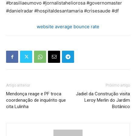
#brasiliaeumovo #jornalistaheliorosa #governomaster
#danielradar #hospitaldesantamaria #crisesaude #df
website average bounce rate
Artigo anterior
Próximo artigo
Mendonça reage e PF troca
Jadiel da Construção visita
coordenação de inquérito que
Leroy Merlin do Jardim
cita Lulinha
Botânico