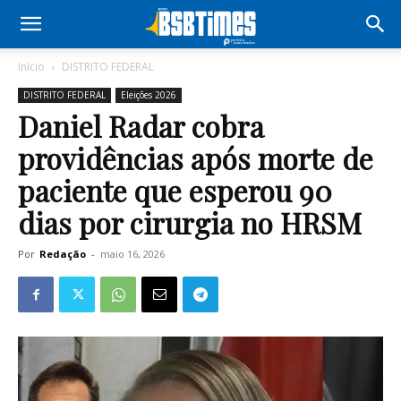
Início
DISTRITO FEDERAL
DISTRITO FEDERAL
Eleições 2026
Daniel Radar cobra
providências após morte de
paciente que esperou 90
dias por cirurgia no HRSM
Por
Redação
-
maio 16, 2026