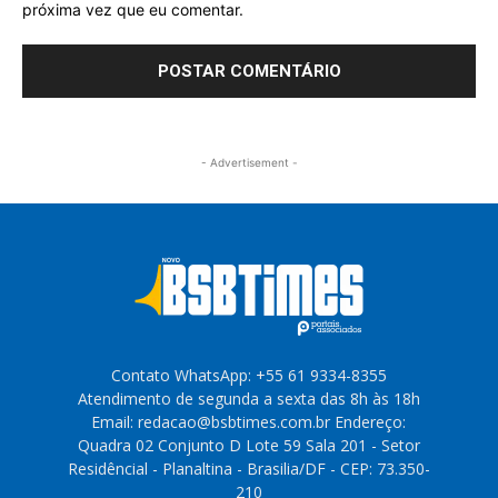
próxima vez que eu comentar.
- Advertisement -
Contato WhatsApp: +55 61 9334-8355
Atendimento de segunda a sexta das 8h às 18h
Email: redacao@bsbtimes.com.br Endereço:
Quadra 02 Conjunto D Lote 59 Sala 201 - Setor
Residêncial - Planaltina - Brasilia/DF - CEP: 73.350-
210