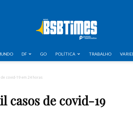
MUNDO
DF
GO
POLÍTICA
TRABALHO
VARIE
BSB
s de covid-19 em 24 horas
il casos de covid-19
Times