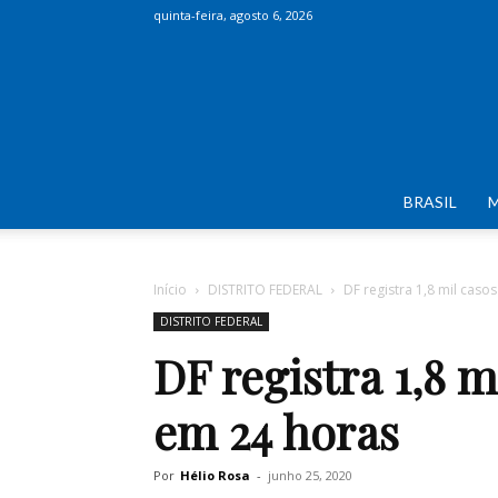
quinta-feira, agosto 6, 2026
BRASIL
Início
DISTRITO FEDERAL
DF registra 1,8 mil caso
DISTRITO FEDERAL
DF registra 1,8 m
em 24 horas
Por
Hélio Rosa
-
junho 25, 2020