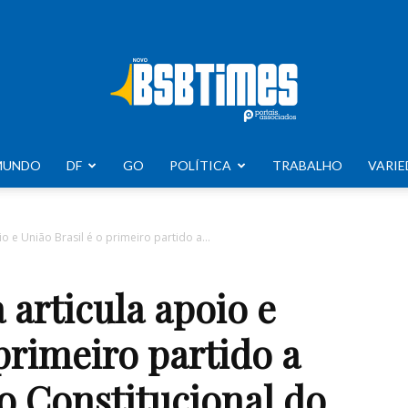
MUNDO
DF
GO
POLÍTICA
TRABALHO
VARIE
BSB
 e União Brasil é o primeiro partido a...
articula apoio e
Times
 primeiro partido a
o Constitucional do