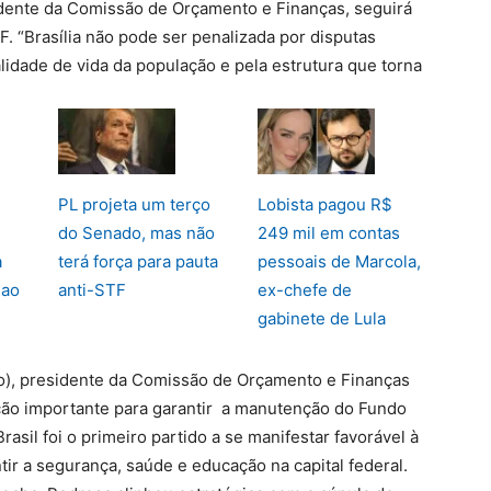
dente da Comissão de Orçamento e Finanças, seguirá
. “Brasília não pode ser penalizada por disputas
lidade de vida da população e pela estrutura que torna
PL projeta um terço
Lobista pagou R$
do Senado, mas não
249 mil em contas
a
terá força para pauta
pessoais de Marcola,
 ao
anti-STF
ex-chefe de
gabinete de Lula
ão), presidente da Comissão de Orçamento e Finanças
ação importante para garantir a manutenção do Fundo
rasil foi o primeiro partido a se manifestar favorável à
ir a segurança, saúde e educação na capital federal.