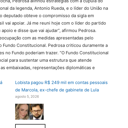
cha, Pedrosa alinhou estratégias com a cúpula do
onal da legenda, Antonio Rueda, e o líder do União na
o deputado obteve o compromisso da sigla em
l vai apoiar. Já me reuni hoje com o líder do partido
apoio e disse que vai ajudar”, afirmou Pedrosa.
reocupação com as medidas apresentadas pelo
o Fundo Constitucional. Pedrosa criticou duramente a
es no Fundo poderiam trazer. “O Fundo Constitucional
cial para sustentar uma estrutura que atende
 as embaixadas, representações diplomáticas e
rá
Lobista pagou R$ 249 mil em contas pessoais
de Marcola, ex-chefe de gabinete de Lula
agosto 5, 2026