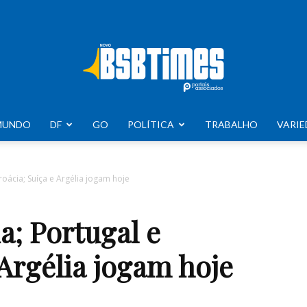
MUNDO
DF
GO
POLÍTICA
TRABALHO
VARIE
BSB
roácia; Suíça e Argélia jogam hoje
a; Portugal e
Times
 Argélia jogam hoje