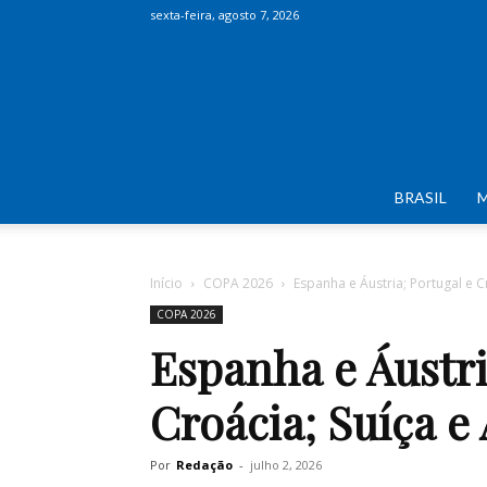
sexta-feira, agosto 7, 2026
BRASIL
Início
COPA 2026
Espanha e Áustria; Portugal e C
COPA 2026
Espanha e Áustri
Croácia; Suíça e
Por
Redação
-
julho 2, 2026