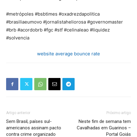
#metrópoles #bsbtimes #oxadrezdapolitica
#brasiliaeumovo #jornalistaheliorosa #governomaster
#brb #acordobrb #fgc #stf #celinaleao #liquidez
#solvencia
website average bounce rate
Artigo anterior
Próximo artigo
Sem Brasil, países sul-
Neste fim de semana tem
americanos assinam pacto
Cavalhadas em Guarinos –
contra crime organizado
Portal Goiás