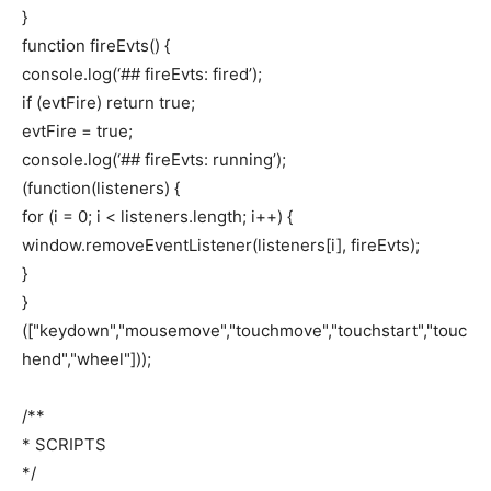
}
function fireEvts() {
console.log(‘## fireEvts: fired’);
if (evtFire) return true;
evtFire = true;
console.log(‘## fireEvts: running’);
(function(listeners) {
for (i = 0; i < listeners.length; i++) {
window.removeEventListener(listeners[i], fireEvts);
}
}
(["keydown","mousemove","touchmove","touchstart","touc
hend","wheel"]));
/**
* SCRIPTS
*/