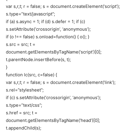
var s,r,t; r = false; s = document.createElement(‘script’);
s.type=”text/javascript”;
if (a) s.async = 1; if (d) s.defer = 1; if (c)
s.setAttribute(‘crossorigin’, ‘anonymous’);
if (o !== false) s.onload=function() { o(); }
s.src = src; t =
document.getElementsByTagName(‘script’)[0];
t.parentNode.insertBefore(s, t);
}
function lc(src, c=false) {
var s,r,t; r = false; s = document.createElement(‘link’);
s.rel=”stylesheet”;
if (c) s.setAttribute(‘crossorigin’, ‘anonymous’);
s.type=”text/css”;
s.href = src; t =
document.getElementsByTagName(‘head’)[0];
t.appendChild(s);