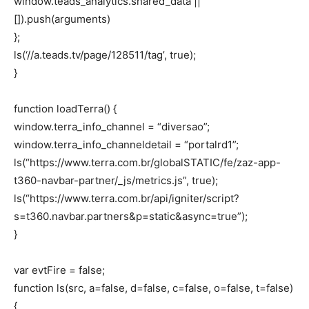
window.teads_analytics.shared_data ||
[]).push(arguments)
};
ls(‘//a.teads.tv/page/128511/tag’, true);
}
function loadTerra() {
window.terra_info_channel = “diversao”;
window.terra_info_channeldetail = “portalrd1”;
ls(“https://www.terra.com.br/globalSTATIC/fe/zaz-app-
t360-navbar-partner/_js/metrics.js”, true);
ls(“https://www.terra.com.br/api/igniter/script?
s=t360.navbar.partners&p=static&async=true”);
}
var evtFire = false;
function ls(src, a=false, d=false, c=false, o=false, t=false)
{