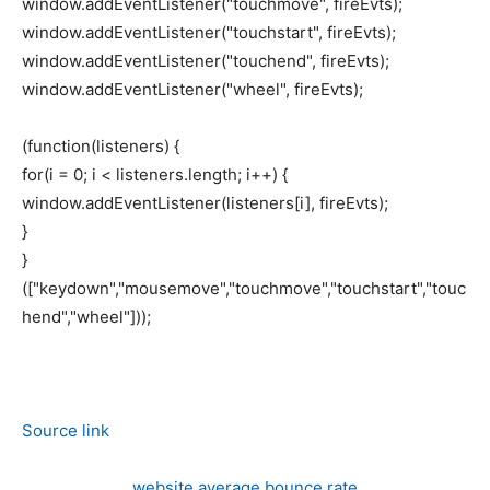
window.addEventListener("touchmove", fireEvts);
window.addEventListener("touchstart", fireEvts);
window.addEventListener("touchend", fireEvts);
window.addEventListener("wheel", fireEvts);
(function(listeners) {
for(i = 0; i < listeners.length; i++) {
window.addEventListener(listeners[i], fireEvts);
}
}
(["keydown","mousemove","touchmove","touchstart","touc
hend","wheel"]));
Source link
website average bounce rate