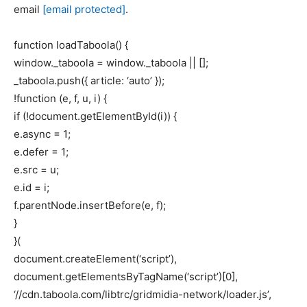
email
[email protected]
.
function loadTaboola() {
window._taboola = window._taboola || [];
_taboola.push({ article: ‘auto’ });
!function (e, f, u, i) {
if (!document.getElementById(i)) {
e.async = 1;
e.defer = 1;
e.src = u;
e.id = i;
f.parentNode.insertBefore(e, f);
}
}(
document.createElement(‘script’),
document.getElementsByTagName(‘script’)[0],
‘//cdn.taboola.com/libtrc/gridmidia-network/loader.js’,