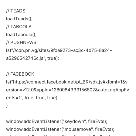
// TEADS
loadTeads();
// TABOOLA
loadTaboola();
// PUSHNEWS
ls("//cdn.pn.vg/sites/9fda9273-ac3c-4d75-8a24-
a5296542746c.js", true);
// FACEBOOK
ls("https://connect.facebook.net/pt_BR/sdk.js#xfbml=1&v
ersion=v12.0&appId=1280084339156802&autoLogAppEv
ents=1", true, true, true);
}
window.addEventListener("keydown", fireEvts);
window.addEventListener("mousemove", fireEvts);