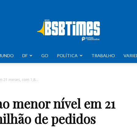
MUNDO
DF
GO
POLÍTICA
TRABALHO
VARIE
BSB
em 21 meses, com 1,8...
 ao menor nível em 21
Times
milhão de pedidos