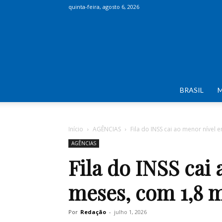
quinta-feira, agosto 6, 2026
BRASIL
Início
AGÊNCIAS
Fila do INSS cai ao menor nível 
AGÊNCIAS
Fila do INSS cai
meses, com 1,8 
Por
Redação
-
julho 1, 2026