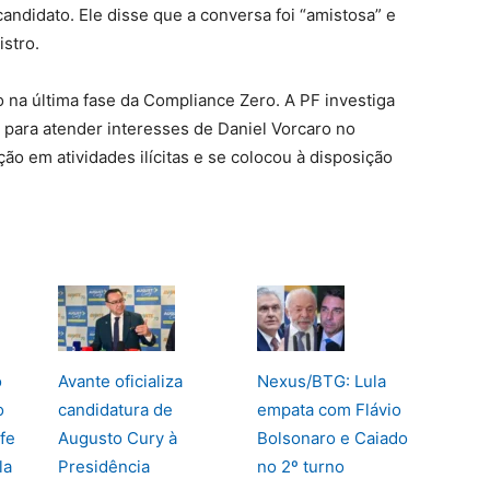
ndidato. Ele disse que a conversa foi “amistosa” e
stro.
o na última fase da Compliance Zero. A PF investiga
 para atender interesses de Daniel Vorcaro no
ção em atividades ilícitas e se colocou à disposição
o
Avante oficializa
Nexus/BTG: Lula
o
candidatura de
empata com Flávio
fe
Augusto Cury à
Bolsonaro e Caiado
la
Presidência
no 2º turno