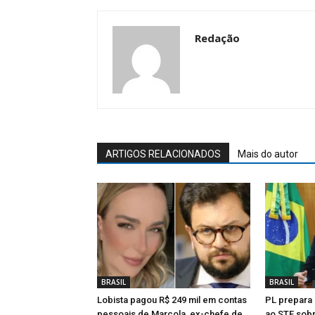
Redação
ARTIGOS RELACIONADOS
Mais do autor
BRASIL
BRASIL
Lobista pagou R$ 249 mil em contas
PL prepara 
pessoais de Marcola, ex-chefe de
ao STF sob