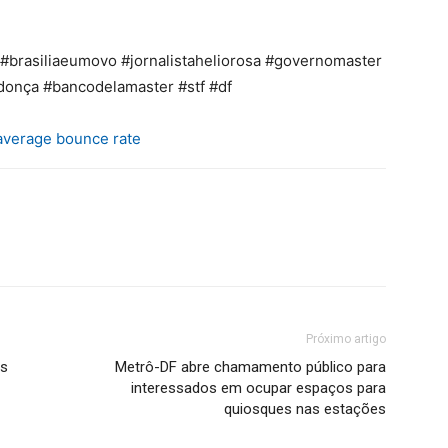
#brasiliaeumovo #jornalistaheliorosa #governomaster
donça #bancodelamaster #stf #df
average bounce rate
Próximo artigo
ós
Metrô-DF abre chamamento público para
interessados em ocupar espaços para
quiosques nas estações