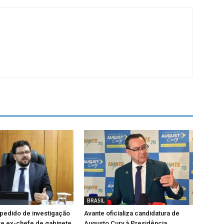
BRASIL
pedido de investigação
Avante oficializa candidatura de
re ex-chefe de gabinete
Augusto Cury à Presidência