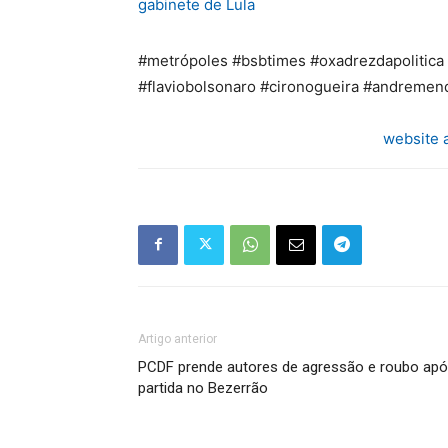
gabinete de Lula
#metrópoles #bsbtimes #oxadrezdapolitica 
#flaviobolsonaro #cironogueira #andremen
website 
Artigo anterior
PCDF prende autores de agressão e roubo ap
partida no Bezerrão