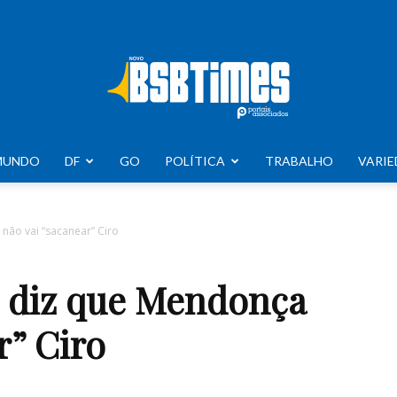
MUNDO
DF
GO
POLÍTICA
TRABALHO
VARIE
BSB
não vai “sacanear” Ciro
o diz que Mendonça
Times
r” Ciro