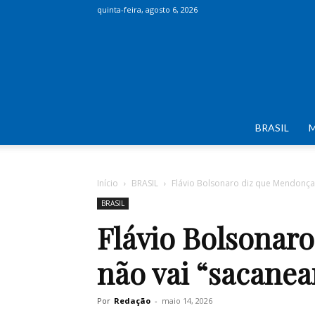
quinta-feira, agosto 6, 2026
BRASIL
Início
BRASIL
Flávio Bolsonaro diz que Mendonça 
BRASIL
Flávio Bolsonar
não vai “sacanea
Por
Redação
-
maio 14, 2026