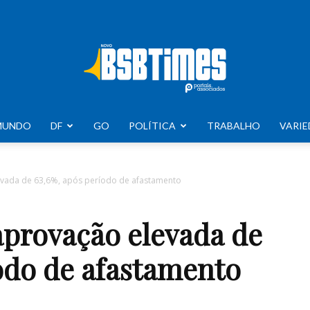
MUNDO
DF
GO
POLÍTICA
TRABALHO
VARIE
BSB
evada de 63,6%, após período de afastamento
aprovação elevada de
Times
odo de afastamento