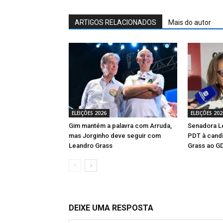
ARTIGOS RELACIONADOS
Mais do autor
ELEIÇÕES 2026
ELEIÇÕES 202
Gim mantém a palavra com Arruda,
Senadora Le
mas Jorginho deve seguir com
PDT à cand
Leandro Grass
Grass ao G
DEIXE UMA RESPOSTA