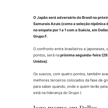
O Japão será adversário do Brasil na próx
Samurais Azuis (como a seleção nipônica é
no empate por 1 a 1 com a Suécia, em Dalla
Grupo F.
O confronto entre brasileiros e japoneses,
pontos, será na
próxima segunda-feira (29),
Unidos)
.
Os suecos, com quatro pontos, também avan
melhores terceiros colocados da fase de g
para saber quando, onde e quem terão pela 
está na liderança do Grupo I.
Jogo morno em Dallas