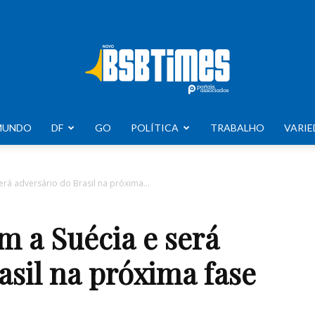
MUNDO
DF
GO
POLÍTICA
TRABALHO
VARIE
BSB
rá adversário do Brasil na próxima...
m a Suécia e será
Times
asil na próxima fase