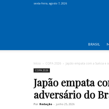
sexta-feira, agosto 7, 2026
BRASIL
Início
COPA 2026
Japão empata com a Suécia e se
COPA 2026
Japão empata co
adversário do Br
Por
Redação
-
junho 25, 2026