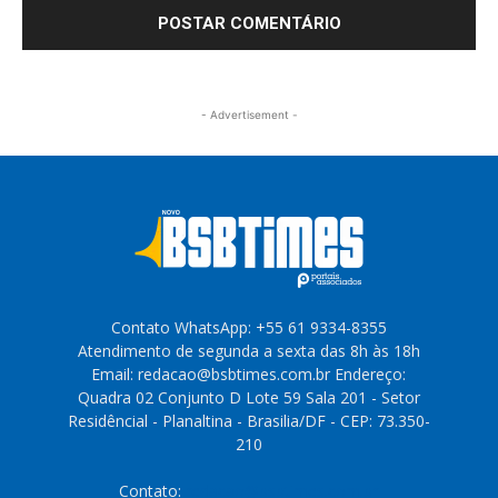
- Advertisement -
Contato WhatsApp: +55 61 9334-8355
Atendimento de segunda a sexta das 8h às 18h
Email: redacao@bsbtimes.com.br Endereço:
Quadra 02 Conjunto D Lote 59 Sala 201 - Setor
Residêncial - Planaltina - Brasilia/DF - CEP: 73.350-
210
Contato:
redacao@bsbtimes.com.br