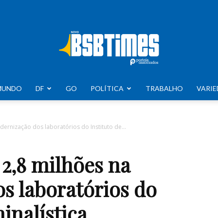
MUNDO
DF
GO
POLÍTICA
TRABALHO
VARIE
BSB
ernização dos laboratórios do Instituto de...
2,8 milhões na
Times
s laboratórios do
inalística.