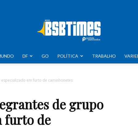
MUNDO
DF
GO
POLÍTICA
TRABALHO
VARIE
BSB
 especializado em furto de caminhonetes
egrantes de grupo
Times
 furto de