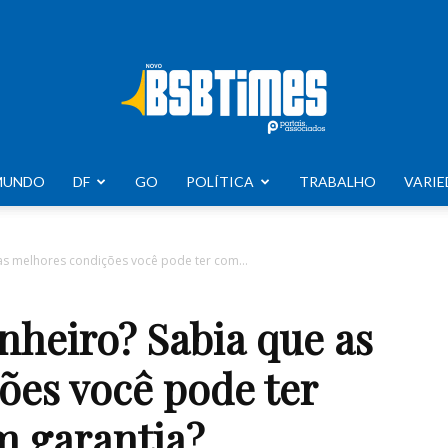
MUNDO
DF
GO
POLÍTICA
TRABALHO
VARIE
BSB
as melhores condições você pode ter com...
nheiro? Sabia que as
Times
ões você pode ter
m garantia?