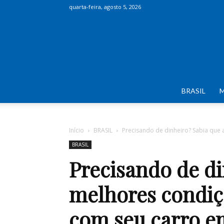
quarta-feira, agosto 5, 2026
BRASIL
Início
BRASIL
Precisando de dinheiro? Sabia que 
BRASIL
Precisando de di
melhores condiç
com seu carro e