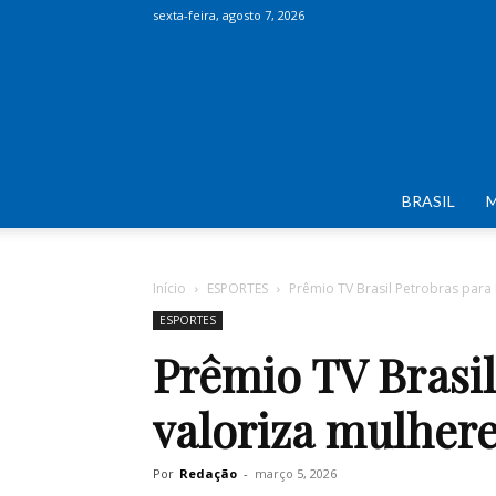
sexta-feira, agosto 7, 2026
BRASIL
Início
ESPORTES
Prêmio TV Brasil Petrobras para 
ESPORTES
Prêmio TV Brasil
valoriza mulhere
Por
Redação
-
março 5, 2026