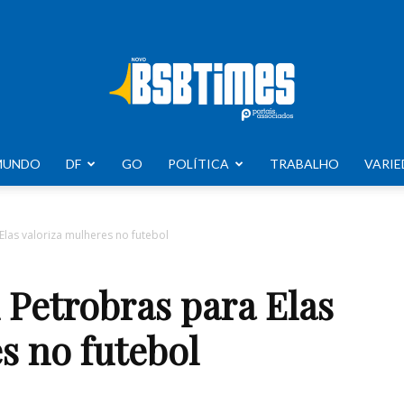
MUNDO
DF
GO
POLÍTICA
TRABALHO
VARIE
BSB
Elas valoriza mulheres no futebol
 Petrobras para Elas
Times
s no futebol