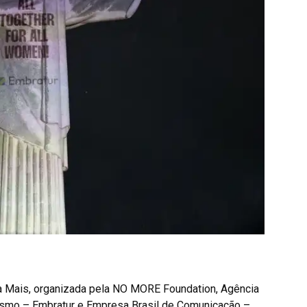
 Mais, organizada pela NO MORE Foundation, Agência
rismo – Embratur e Empresa Brasil de Comunicação –