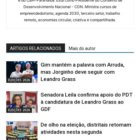
e do CBH-Paranaiba. Está como Presidente do Conselho de
Desenvolvimento Nacional - CDN. Ministra cursos de
empreendedorismo, agenda 2030, terceiro setor, trabalho
remoto, economias circular, criativa e compartilhada.
ARTIGOS RELACIONADOS
Mais do autor
Gim mantém a palavra com Arruda,
mas Jorginho deve seguir com
Leandro Grass
ELEIÇÕES 2026
Senadora Leila confirma apoio do PDT
à candidatura de Leandro Grass ao
GDF
ELEIÇÕES 2026
De olho na eleição, distritais retomam
atividades nesta segunda
POLÍTICA DF