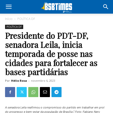
Início
POLÍTICA DF
POLÍTICA DF
Presidente do PDT-DF,
senadora Leila, inicia
temporada de posse nas
cidades para fortalecer as
bases partidárias
Por
Hélio Rosa
-
novembro 6, 2023
A senadora Leila reafirmou o compromisso do partido em trabalhar em prol
do progresso e bem-estar da população de Brasília | Foto: Fabiano Nery