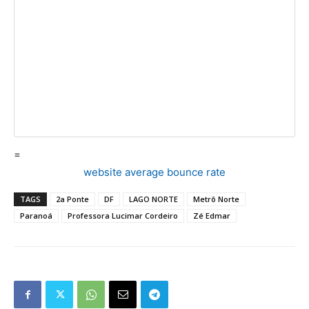
=
website average bounce rate
TAGS
2a Ponte
DF
LAGO NORTE
Metrô Norte
Paranoá
Professora Lucimar Cordeiro
Zé Edmar