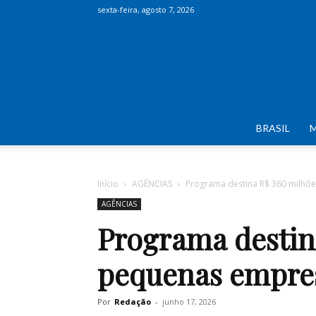
sexta-feira, agosto 7, 2026
BRASIL
Início
AGÊNCIAS
Programa destina R$ 360 milhõ
AGÊNCIAS
Programa destin
pequenas empre
Por
Redação
-
junho 17, 2026