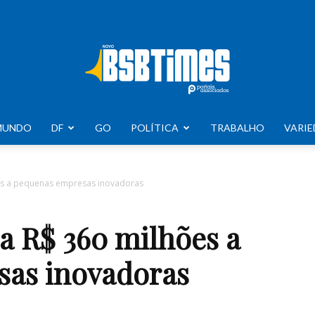
MUNDO
DF
GO
POLÍTICA
TRABALHO
VARIE
BSB
es a pequenas empresas inovadoras
a R$ 360 milhões a
Times
sas inovadoras