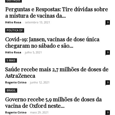
DESTAQUE
Perguntas e Respostas: Tire dúvidas sobre
a mistura de vacinas da...
Hélio Rosa
-
setembro 13, 2021
0
POLÍTICA DF
Covid-19: Jansen, vacinas de dose única
chegaram no sábado e são...
Hélio Rosa
-
julho 5, 2021
0
5 MAIS
Saúde recebe mais 2,7 milhões de doses de
AstraZeneca
Rogerio Cirino
-
junho 12, 2021
0
BRASIL
Governo recebe 5,9 milhões de doses da
vacina de Oxford neste...
Rogerio Cirino
-
maio 29, 2021
0