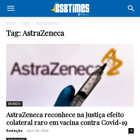
Início
Tags
AstraZeneca
Tag: AstraZeneca
MUNDO
AstraZeneca reconhece na justiça efeito
colateral raro em vacina contra Covid-19
Redação
-
abril 30, 2024
0