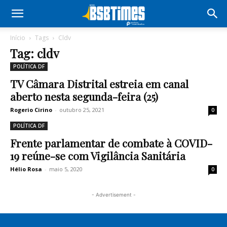
Início
Tags
Cldv
Tag: cldv
POLÍTICA DF
TV Câmara Distrital estreia em canal
aberto nesta segunda-feira (25)
Rogerio Cirino
-
outubro 25, 2021
0
POLÍTICA DF
Frente parlamentar de combate à COVID-
19 reúne-se com Vigilância Sanitária
Hélio Rosa
-
maio 5, 2020
0
- Advertisement -