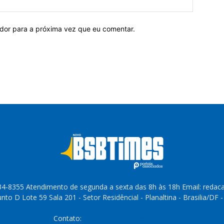
ador para a próxima vez que eu comentar.
4-8355 Atendimento de segunda a sexta das 8h às 18h Email: reda
to D Lote 59 Sala 201 - Setor Residêncial - Planaltina - Brasilia/DF 
Contato:
redacao@bsbtimes.com.br