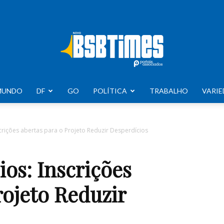
MUNDO
DF
GO
POLÍTICA
TRABALHO
VARIE
BSB
rições abertas para o Projeto Reduzir Desperdícios
s: Inscrições
Times
rojeto Reduzir