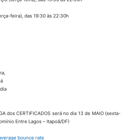
rça-feira), das 19:30 às 22:30h
na,
oá
ndia
 dos CERTIFICADOS será no dia 13 de MAIO (sexta-
omínio Entre Lagos – Itapoã/DF)
average bounce rate