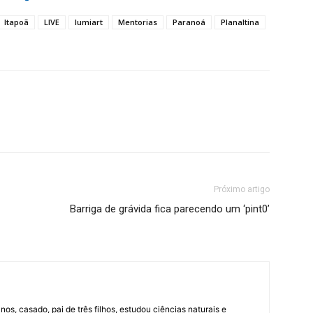
Itapoã
LIVE
lumiart
Mentorias
Paranoá
Planaltina
Próximo artigo
Barriga de grávida fica parecendo um ‘pint0’
nos, casado, pai de três filhos, estudou ciências naturais e