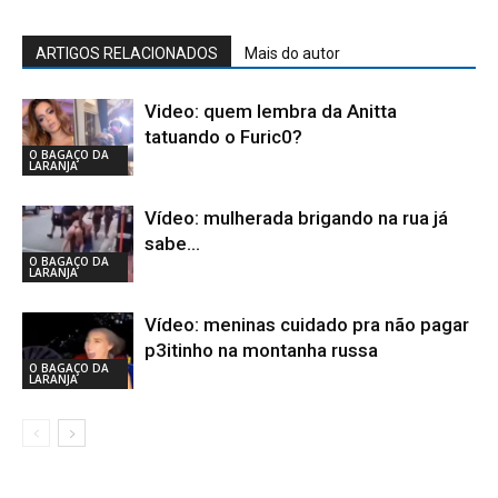
ARTIGOS RELACIONADOS
Mais do autor
Video: quem lembra da Anitta
tatuando o Furic0?
O BAGAÇO DA
LARANJA
Vídeo: mulherada brigando na rua já
sabe…
O BAGAÇO DA
LARANJA
Vídeo: meninas cuidado pra não pagar
p3itinho na montanha russa
O BAGAÇO DA
LARANJA