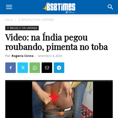
Início
O BAGAÇO DA LARANJA
O BAGAÇO DA LARANJA
Video: na Índia pegou
roubando, pimenta no toba
Por
Rogerio Cirino
-
setembro 6, 2024