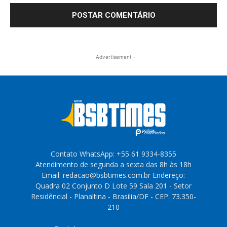
- Advertisement -
Contato WhatsApp: +55 61 9334-8355
Atendimento de segunda a sexta das 8h às 18h
Email: redacao@bsbtimes.com.br Endereço:
Quadra 02 Conjunto D Lote 59 Sala 201 - Setor
Residêncial - Planaltina - Brasilia/DF - CEP: 73.350-
210