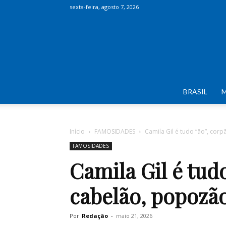
sexta-feira, agosto 7, 2026
BRASIL
Início
FAMOSIDADES
Camila Gil é tudo “ão”, cor
FAMOSIDADES
Camila Gil é tudo
cabelão, popoz
Por
Redação
-
maio 21, 2026