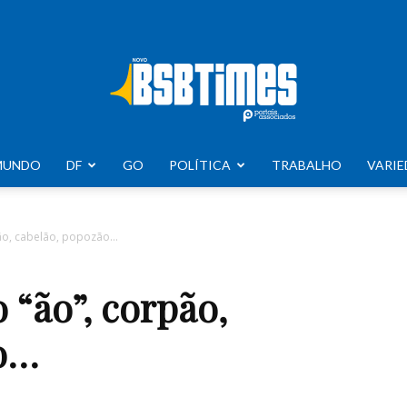
MUNDO
DF
GO
POLÍTICA
TRABALHO
VARIE
BSB
pão, cabelão, popozão…
 “ão”, corpão,
Times
ão…