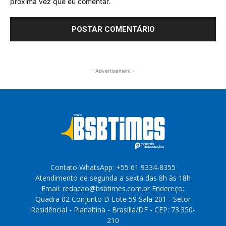
próxima vez que eu comentar.
- Advertisement -
Contato WhatsApp: +55 61 9334-8355
Atendimento de segunda a sexta das 8h às 18h
Email: redacao@bsbtimes.com.br Endereço:
Quadra 02 Conjunto D Lote 59 Sala 201 - Setor
Residêncial - Planaltina - Brasilia/DF - CEP: 73.350-
210