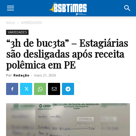
Início
VARIEDADES
VARIEDADES
“3h de buc3ta” – Estagiárias
são desligadas após receita
polêmica em PE
Por
Redação
-
maio 21, 2026