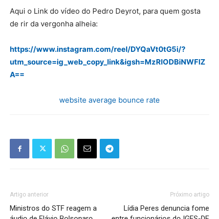
Aqui o Link do vídeo do Pedro Deyrot, para quem gosta
de rir da vergonha alheia:
https://www.instagram.com/reel/DYQaVt0tG5i/?
utm_source=ig_web_copy_link&igsh=MzRlODBiNWFlZ
A==
website average bounce rate
Artigo anterior
Próximo artigo
Ministros do STF reagem a
Lídia Peres denuncia fome
áudio de Flávio Bolsonaro
entre funcionários do IGES-DF