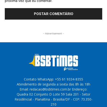
próxima vez que eu comentar.
- Advertisement -
Contato WhatsApp: +55 61 9334-8355
Atendimento de segunda a sexta das 8h às 18h
Email: redacao@bsbtimes.com.br Endereço:
Quadra 02 Conjunto D Lote 59 Sala 201 - Setor
Residêncial - Planaltina - Brasilia/DF - CEP: 73.350-
210