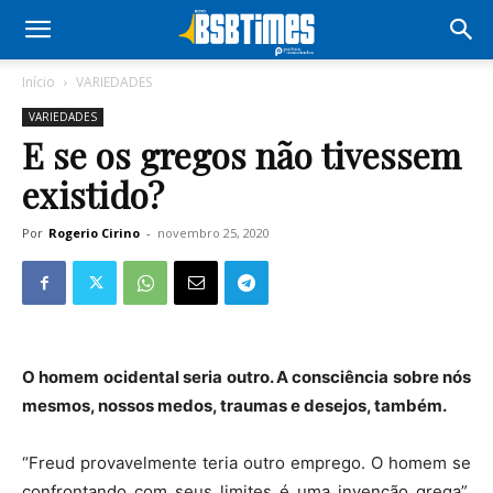
Início
VARIEDADES
VARIEDADES
E se os gregos não tivessem
existido?
Por
Rogerio Cirino
-
novembro 25, 2020
O homem ocidental seria outro. A consciência sobre nós
mesmos, nossos medos, traumas e desejos, também.
“Freud provavelmente teria outro emprego. O homem se
confrontando com seus limites é uma invenção grega”,