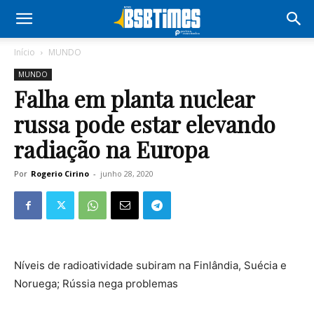
Início
MUNDO
MUNDO
Falha em planta nuclear
russa pode estar elevando
radiação na Europa
Por
Rogerio Cirino
-
junho 28, 2020
Níveis de radioatividade subiram na Finlândia, Suécia e
Noruega; Rússia nega problemas