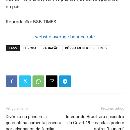
no país.
Reprodução: BSB TIMES
website average bounce rate
TAGS
EUROPA
RADIAÇÃO
RÚSSIA MUNDO BSB TIMES
Artigo anterior
Próximo artigo
Divórcio na pandemia:
Interior do Brasil vira epicentro
quarentena aumenta procura
da Covid-19 e capitais podem
por advogados de família
sofrer ‘tsunami’