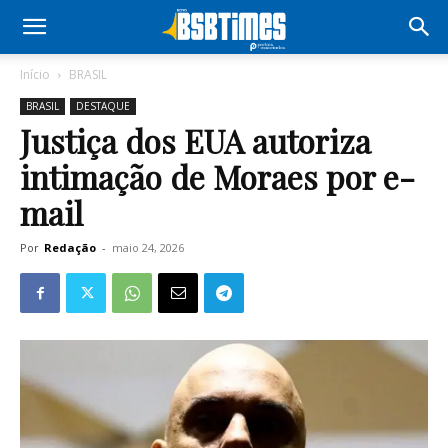
Início
BRASIL
BRASIL
DESTAQUE
Justiça dos EUA autoriza
intimação de Moraes por e-
mail
Por
Redação
-
maio 24, 2026