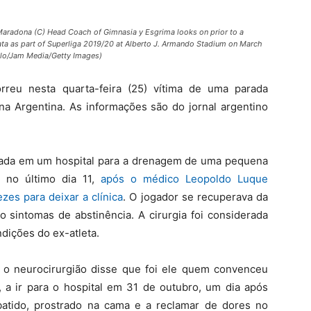
adona (C) Head Coach of Gimnasia y Esgrima looks on prior to a
ta as part of Superliga 2019/20 at Alberto J. Armando Stadium on March
ello/Jam Media/Getty Images)
reu nesta quarta-feira (25) vítima de uma parada
 na Argentina. As informações são do jornal argentino
rada em um hospital para a drenagem de uma pequena
a no último dia 11,
após o médico Leopoldo Luque
zes para deixar a clínica
. O jogador se recuperava da
o sintomas de abstinência. A cirurgia foi considerada
dições do ex-atleta.
 o neurocirurgião disse que foi ele quem convenceu
a ir para o hospital em 31 de outubro, um dia após
atido, prostrado na cama e a reclamar de dores no