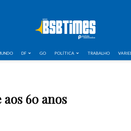
MUNDO
DF
GO
POLÍTICA
TRABALHO
VARIE
BSB
 aos 60 anos
Times