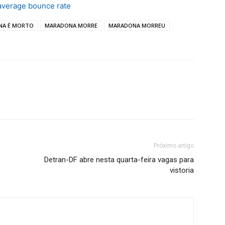
average bounce rate
NA É MORTO
MARADONA MORRE
MARADONA MORREU
Próximo artigo
Detran-DF abre nesta quarta-feira vagas para
vistoria