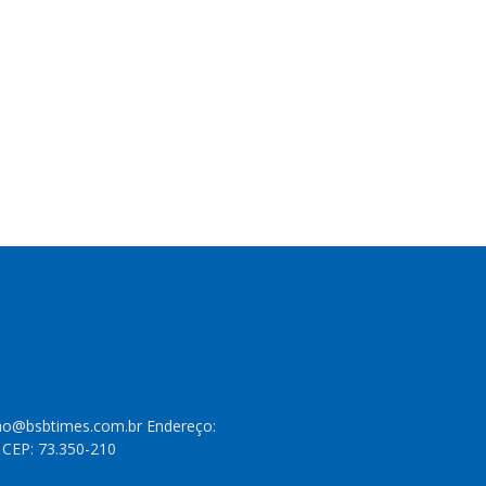
cao@bsbtimes.com.br Endereço:
- CEP: 73.350-210