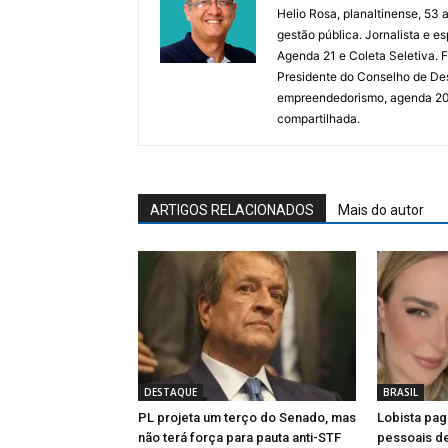
Helio Rosa, planaltinense, 53 a
gestão pública. Jornalista e e
Agenda 21 e Coleta Seletiva.
Presidente do Conselho de De
empreendedorismo, agenda 2030,
compartilhada.
ARTIGOS RELACIONADOS
Mais do autor
DESTAQUE
BRASIL
PL projeta um terço do Senado, mas
Lobista pag
não terá força para pauta anti-STF
pessoais d