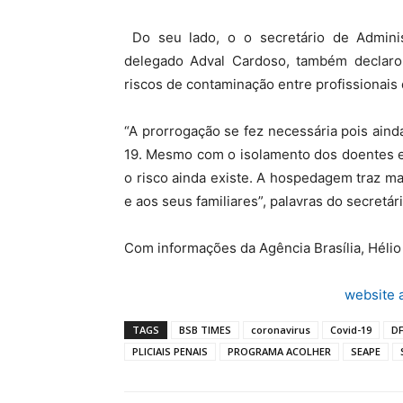
Do seu lado, o o secretário de Administ
delegado Adval Cardoso, também declaro
riscos de contaminação entre profissionais 
“A prorrogação se fez necessária pois aind
19. Mesmo com o isolamento dos doentes e
o risco ainda existe. A hospedagem traz mai
e aos seus familiares”, palavras do secretári
Com informações da Agência Brasília, Héli
website 
TAGS
BSB TIMES
coronavirus
Covid-19
D
PLICIAIS PENAIS
PROGRAMA ACOLHER
SEAPE