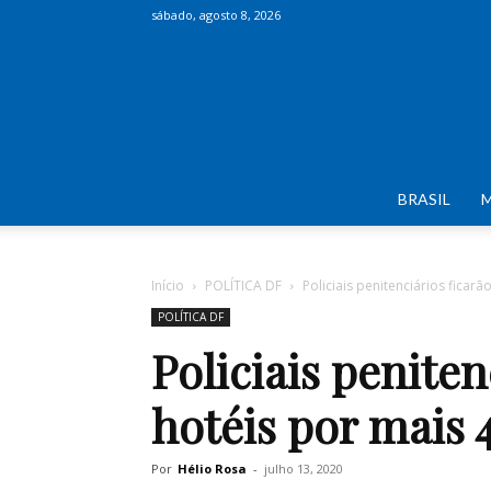
sábado, agosto 8, 2026
BRASIL
Início
POLÍTICA DF
Policiais penitenciários ficar
POLÍTICA DF
Policiais peniten
hotéis por mais 4
Por
Hélio Rosa
-
julho 13, 2020