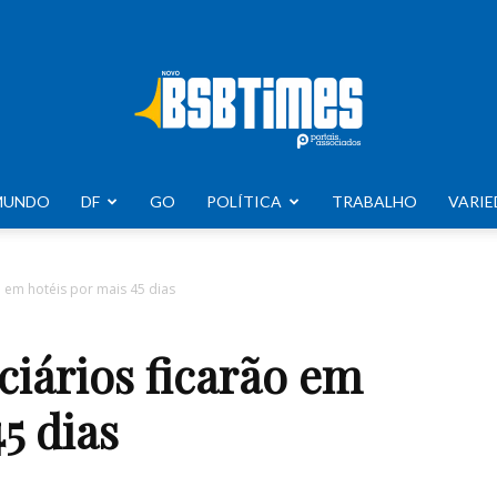
MUNDO
DF
GO
POLÍTICA
TRABALHO
VARIE
BSB
ão em hotéis por mais 45 dias
ciários ficarão em
Times
5 dias