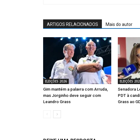
ARTIGOS RELACIONADOS
Mais do autor
ELEIÇÕES 2026
ELEIÇÕES 202
Gim mantém a palavra com Arruda,
Senadora Le
mas Jorginho deve seguir com
PDT à cand
Leandro Grass
Grass ao G