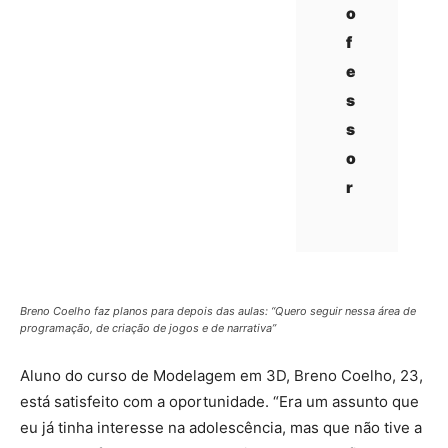
o
f
e
s
s
o
r
Breno Coelho faz planos para depois das aulas: “Quero seguir nessa área de
programação, de criação de jogos e de narrativa”
Aluno do curso de Modelagem em 3D, Breno Coelho, 23,
está satisfeito com a oportunidade. “Era um assunto que
eu já tinha interesse na adolescência, mas que não tive a