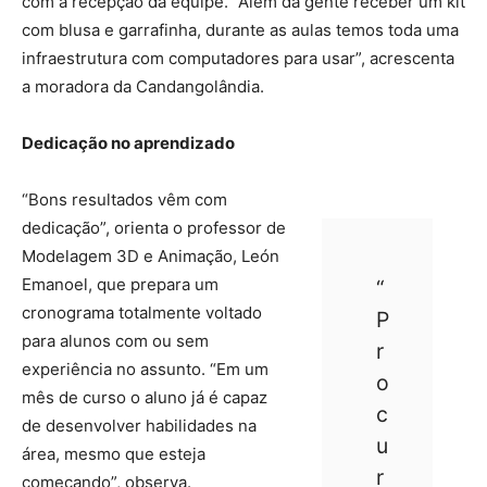
com a recepção da equipe. “Além da gente receber um kit
com blusa e garrafinha, durante as aulas temos toda uma
infraestrutura com computadores para usar”, acrescenta
a moradora da Candangolândia.
Dedicação no aprendizado
“Bons resultados vêm com
dedicação”, orienta o professor de
Modelagem 3D e Animação, León
Emanoel, que prepara um
“
cronograma totalmente voltado
P
para alunos com ou sem
r
experiência no assunto. “Em um
o
mês de curso o aluno já é capaz
c
de desenvolver habilidades na
u
área, mesmo que esteja
r
começando”, observa.