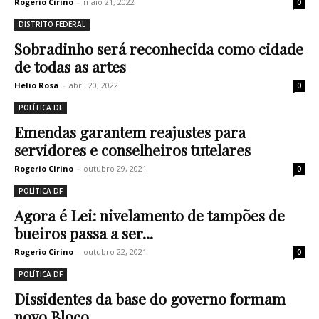
Rogerio Cirino
-
maio 21, 2022
0
DISTRITO FEDERAL
Sobradinho será reconhecida como cidade
de todas as artes
Hélio Rosa
-
abril 20, 2022
0
POLÍTICA DF
Emendas garantem reajustes para
servidores e conselheiros tutelares
Rogerio Cirino
-
outubro 29, 2021
0
POLÍTICA DF
Agora é Lei: nivelamento de tampões de
bueiros passa a ser...
Rogerio Cirino
-
outubro 22, 2021
0
POLÍTICA DF
Dissidentes da base do governo formam
novo Bloco.