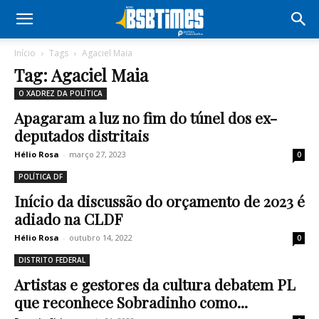
Início
Tags
Agaciel Maia
Tag: Agaciel Maia
O XADREZ DA POLÍTICA
Apagaram a luz no fim do túnel dos ex-
deputados distritais
Hélio Rosa
-
março 27, 2023
0
POLÍTICA DF
Início da discussão do orçamento de 2023 é
adiado na CLDF
Hélio Rosa
-
outubro 14, 2022
0
DISTRITO FEDERAL
Artistas e gestores da cultura debatem PL
que reconhece Sobradinho como...