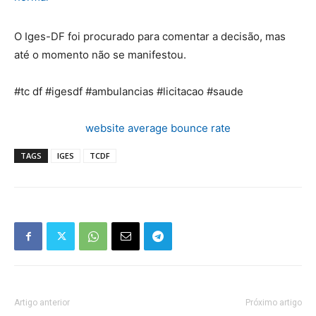
O Iges-DF foi procurado para comentar a decisão, mas
até o momento não se manifestou.
#tc df #igesdf #ambulancias #licitacao #saude
website average bounce rate
TAGS
IGES
TCDF
Artigo anterior
Próximo artigo