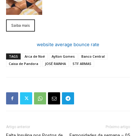
Saiba mais
website average bounce rate
TAGS
Arca de Noé
Aylton Gomes
Banco Central
Caixa de Pandora
JOSÉ RAINHA
STF ARMAS
Artigo anterior
Próximo artigo
Falta Insulina nos Postos de
Famosidades da semana – 05