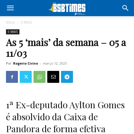
Início
5 MAIS
5 MAIS
As 5 ‘mais’ da semana – 05 a
11/03
Por
Rogerio Cirino
-
março 12, 2023
1ª Ex-deputado Aylton Gomes
é absolvido da Caixa de
Pandora de forma efetiva